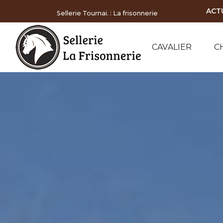
Panneau de gestion des cookies
ACT
Sellerie Tournai. : La frisonnerie
CAVALIER
C