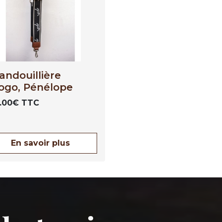
andouillière
ogo, Pénélope
5.00€ TTC
En savoir plus