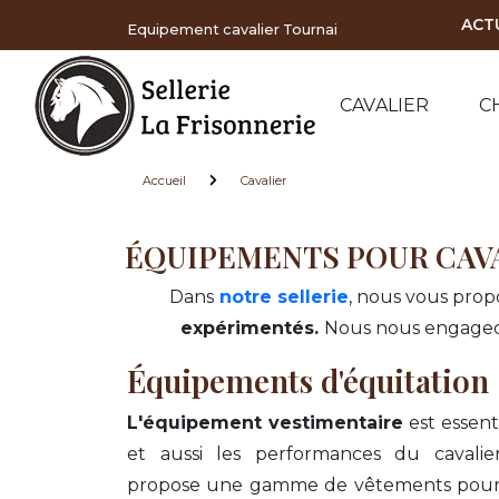
Panneau de gestion des cookies
ACT
Equipement cavalier Tournai
CAVALIER
C
Accueil
Cavalier
ÉQUIPEMENTS POUR CAV
Dans
notre sellerie
, nous vous pr
expérimentés.
Nous nous engageon
Équipements d'équitation
L'équipement vestimentaire
est essent
et aussi les performances du cavalie
propose une gamme de vêtements pour 