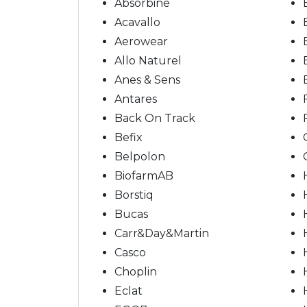
Absorbine
Acavallo
Aerowear
Allo Naturel
Anes & Sens
Antares
Back On Track
Befix
Belpolon
BiofarmAB
Borstiq
Bucas
Carr&Day&Martin
Casco
Choplin
Eclat