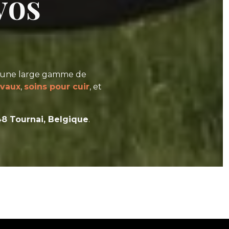
vos
a une large gamme de
evaux
,
soins pour cuir
, et
8 Tournai, Belgique
.