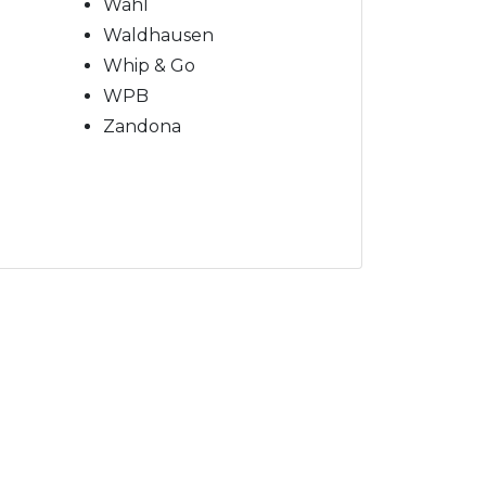
Wahl
Waldhausen
Whip & Go
WPB
Zandona