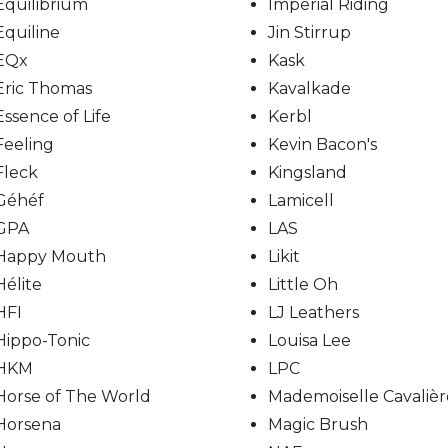
Equilibrium
Imperial Riding
Equiline
Jin Stirrup
EQx
Kask
Eric Thomas
Kavalkade
Essence of Life
Kerbl
Feeling
Kevin Bacon's
Fleck
Kingsland
Géhéf
Lamicell
GPA
LAS
Happy Mouth
Likit
Hélite
Little Oh
HFI
LJ Leathers
Hippo-Tonic
Louisa Lee
HKM
LPC
Horse of The World
Mademoiselle Cavalièr
Horsena
Magic Brush