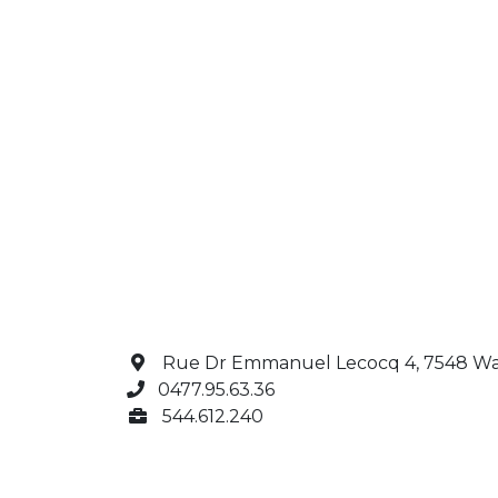
Rue Dr Emmanuel Lecocq 4, 7548 Wa
0477.95.63.36
544.612.240
Magasin d'équitation Warchin
Sell