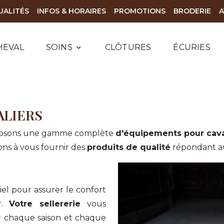
UALITÉS
INFOS & HORAIRES
PROMOTIONS
BRODERIE
A
HEVAL
SOINS
CLÔTURES
ÉCURIES
ALIERS
oposons une gamme complète
d'équipements pour cava
s à vous fournir des
produits de qualité
répondant au
iel pour assurer le confort
r.
Votre sellererie
vous
chaque saison et chaque