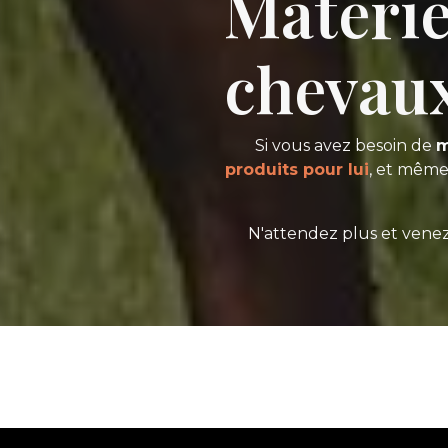
Matérie
chevau
Si vous avez besoin de
m
produits pour lui
, et mêm
N'attendez plus et vene