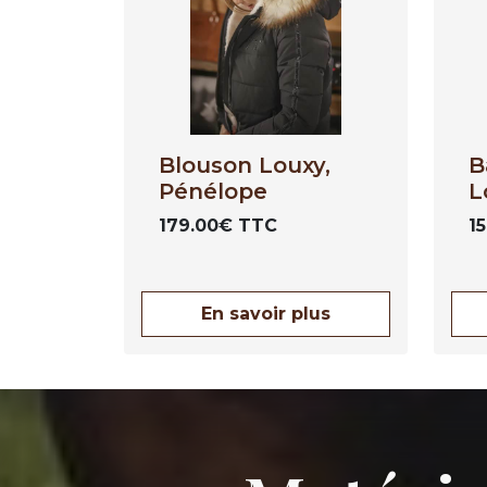
Blouson Louxy,
B
Pénélope
L
179.00€ TTC
1
En savoir plus