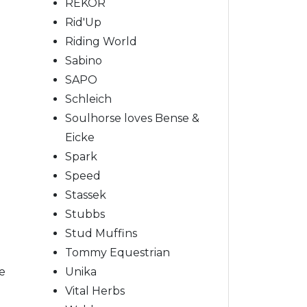
REKOR
Rid'Up
Riding World
Sabino
SAPO
Schleich
Soulhorse loves Bense &
Eicke
Spark
Speed
Stassek
Stubbs
Stud Muffins
Tommy Equestrian
e
Unika
Vital Herbs