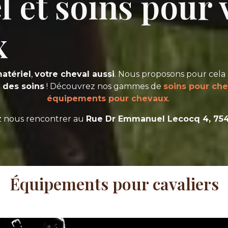
l et soins pour 
x
atériel
,
votre cheval aussi
. Nous proposons pour cel
e
des soins
! Découvrez nos gammes de
soins pour ch
équipements pour chevaux
.
z nous rencontrer au
Rue Dr Emmanuel Lecocq 4, 754
Équipements pour cavaliers