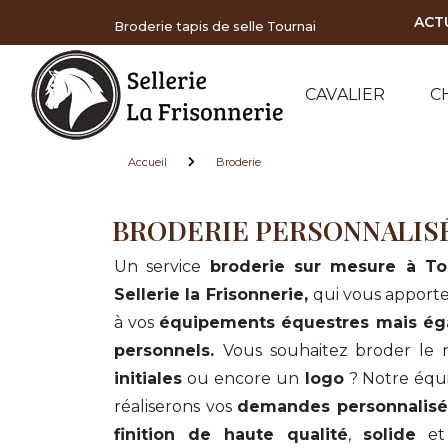
Panneau de gestion des cookies
ACT
Broderie tapis de selle Tournai
CAVALIER
C
Accueil
Broderie
BRODERIE PERSONNALISÉ
Un service
broderie sur mesure à To
Sellerie la Frisonnerie,
qui vous apport
à vos
équipements équestres mais ég
personnels.
Vous souhaitez broder le
initiales
ou encore un
logo
? Notre équi
réaliserons vos
demandes personnalisé
finition de haute qualité
,
solide
e