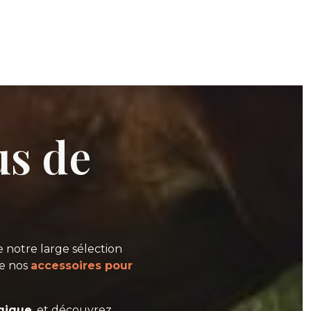
us de
e notre large sélection
ue nos
accessoires pour
gique
, et découvrez