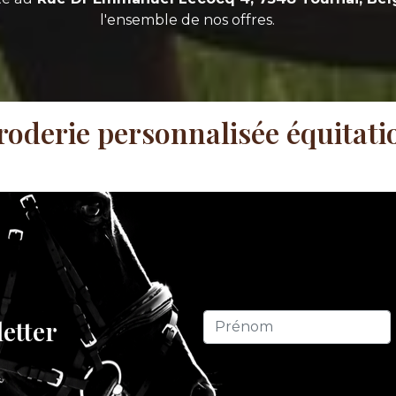
l'ensemble de nos offres.
roderie personnalisée équitati
letter