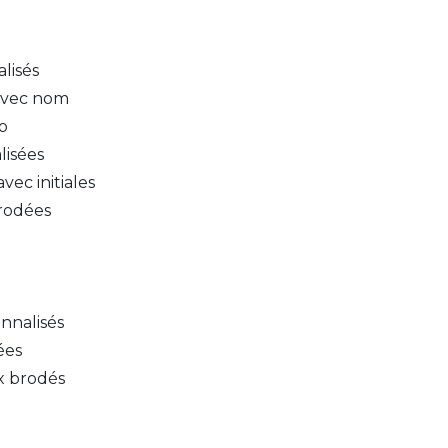
lisés
 avec nom
go
lisées
ec initiales
rodées
nnalisés
ées
x brodés