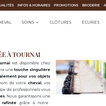
UALITÉS
INFOS & HORAIRES
PROMOTIONS
BRODERIE
A
HEVAL
SOINS
CLÔTURES
ÉCURIES
E À TOURNAI
urnai
est disponible chez
era une
touche singulière
alement pour vos objets
 nom de votre
cheval
, vos
pe de professionnels vous
es
. Nous garantissons une
t
rafinée
grâce à notre