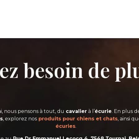
ez besoin de pl
i, nous pensons à tout, du
cavalier
à l’
écurie
. En plus d
s
, explorez nos
produits pour chiens et chats
, ainsi q
écuries
.
te au
Rue Dr Emmanuel Lecocq 4, 7548 Tournai, Bel