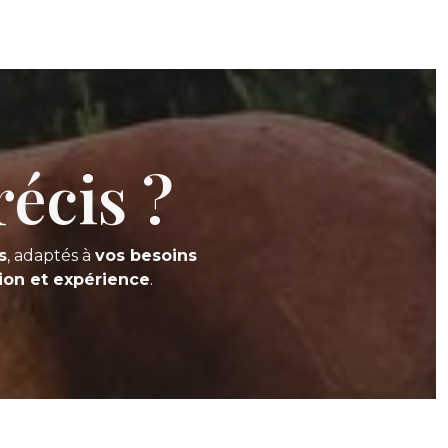
écis ?
s
, adaptés à
vos besoins
ion et expérience
.