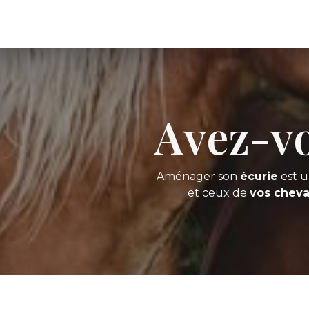
Avez-vo
Aménager son
écurie
est u
et ceux de
vos chev